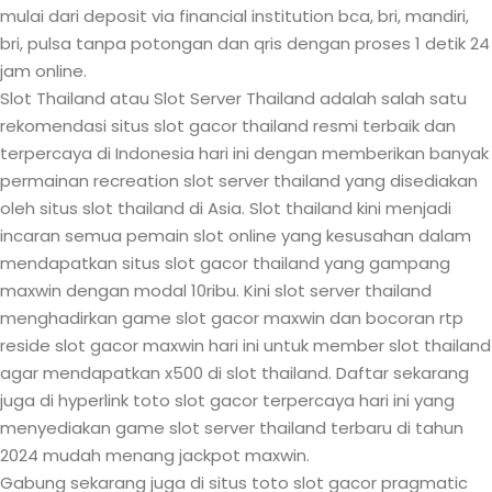
mulai dari deposit via financial institution bca, bri, mandiri,
bri, pulsa tanpa potongan dan qris dengan proses 1 detik 24
jam online.
Slot Thailand atau Slot Server Thailand adalah salah satu
rekomendasi situs slot gacor thailand resmi terbaik dan
terpercaya di Indonesia hari ini dengan memberikan banyak
permainan recreation slot server thailand yang disediakan
oleh situs slot thailand di Asia. Slot thailand kini menjadi
incaran semua pemain slot online yang kesusahan dalam
mendapatkan situs slot gacor thailand yang gampang
maxwin dengan modal 10ribu. Kini slot server thailand
menghadirkan game slot gacor maxwin dan bocoran rtp
reside slot gacor maxwin hari ini untuk member slot thailand
agar mendapatkan x500 di slot thailand. Daftar sekarang
juga di hyperlink toto slot gacor terpercaya hari ini yang
menyediakan game slot server thailand terbaru di tahun
2024 mudah menang jackpot maxwin.
Gabung sekarang juga di situs toto slot gacor pragmatic